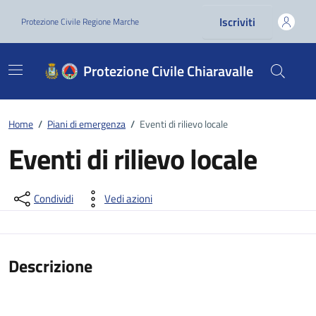
Vai ai contenuti
Vai al footer
Iscriviti
Protezione Civile Regione Marche
Protezione Civile Chiaravalle
Home
/
Piani di emergenza
/
Eventi di rilievo locale
Eventi di rilievo locale
Dettagli della notizia
Condividi
Vedi azioni
Descrizione